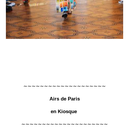
∼∼∼∼∼∼∼∼∼∼∼∼∼∼∼∼∼∼∼∼
Airs de Paris
en Kiosque
∼∼∼∼∼∼∼∼∼∼∼∼∼∼∼∼∼∼∼∼∼