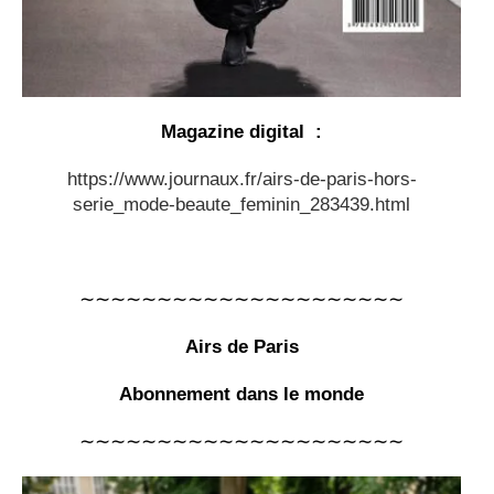
Magazine digital :
https://www.journaux.fr/airs-de-paris-hors-
serie_mode-beaute_feminin_283439.html
∼∼∼∼∼∼∼∼∼∼∼∼∼∼∼∼∼∼∼∼∼
Airs de Paris
Abonnement dans le monde
∼∼∼∼∼∼∼∼∼∼∼∼∼∼∼∼∼∼∼∼∼