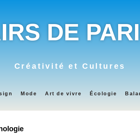
IRS DE PAR
Créativité et Cultures
sign
Mode
Art de vivre
Écologie
Bala
nologie