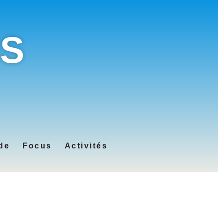
IS
de
Focus
Activités