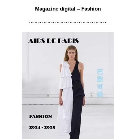
Magazine digital – Fashion
∼∼∼∼∼∼∼∼∼∼∼∼∼∼∼∼∼∼