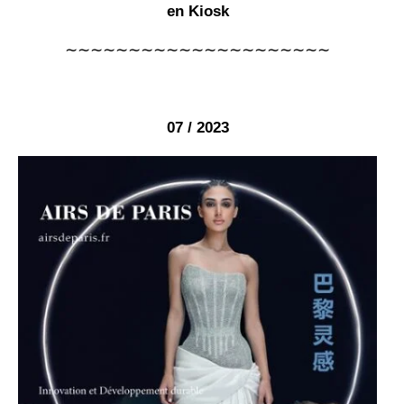
en Kiosk
∼∼∼∼∼∼∼∼∼∼∼∼∼∼∼∼∼∼∼∼∼
07 / 2023