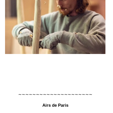
∼∼∼∼∼∼∼∼∼∼∼∼∼∼∼∼∼∼∼∼∼
Airs de Paris