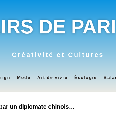
IRS DE PAR
Créativité et Cultures
sign
Mode
Art de vivre
Écologie
Bala
 par un diplomate chinois…