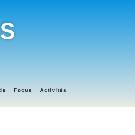
IS
de
Focus
Activités