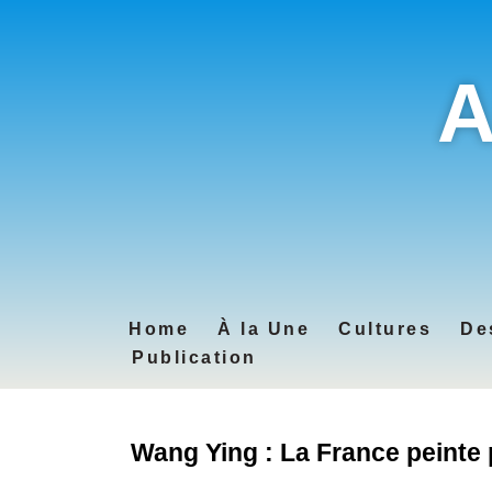
A
Home
À la Une
Cultures
De
Publication
Wang Ying : La France peinte