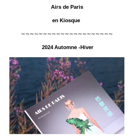
Airs de Paris
en Kiosque
∼∼∼∼∼∼∼∼∼∼∼∼∼∼∼∼∼∼∼∼∼
2024 Automne -Hiver