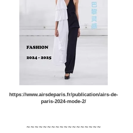
https://www.airsdeparis.fr/publication/airs-de-
paris-2024-mode-2/
∼∼∼∼∼∼∼∼∼∼∼∼∼∼∼∼∼∼