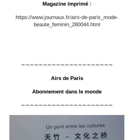
Magazine imprimé :
https://www.journaux.fr/airs-de-paris_mode-
beaute_feminin_280044.html
∼∼∼∼∼∼∼∼∼∼∼∼∼∼∼∼∼∼∼∼∼
Airs de Paris
Abonnement dans le monde
∼∼∼∼∼∼∼∼∼∼∼∼∼∼∼∼∼∼∼∼∼