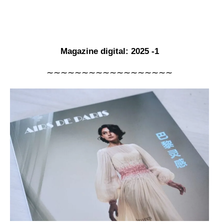
Magazine digital: 2025 -1
∼∼∼∼∼∼∼∼∼∼∼∼∼∼∼∼∼∼