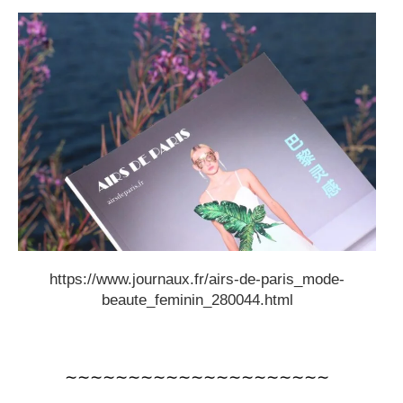
https://www.journaux.fr/airs-de-paris_mode-
beaute_feminin_280044.html
∼∼∼∼∼∼∼∼∼∼∼∼∼∼∼∼∼∼∼∼∼