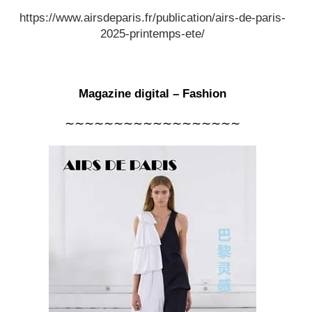
https://www.airsdeparis.fr/publication/airs-de-paris-
2025-printemps-ete/
Magazine digital – Fashion
∼∼∼∼∼∼∼∼∼∼∼∼∼∼∼∼∼∼