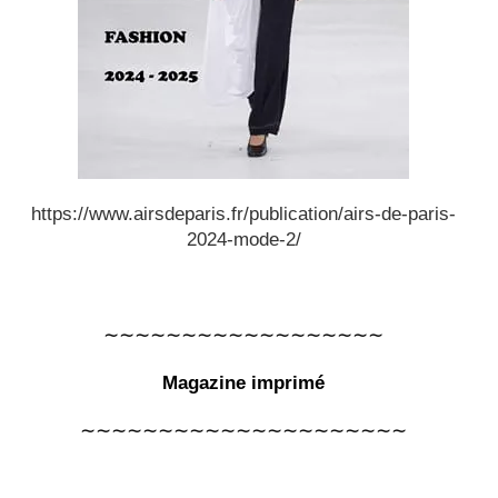
https://www.airsdeparis.fr/publication/airs-de-paris-
2024-mode-2/
∼∼∼∼∼∼∼∼∼∼∼∼∼∼∼∼∼∼
Magazine imprimé
∼∼∼∼∼∼∼∼∼∼∼∼∼∼∼∼∼∼∼∼∼