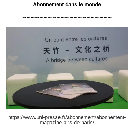
Abonnement dans le monde
∼∼∼∼∼∼∼∼∼∼∼∼∼∼∼∼∼∼∼∼∼
https://www.uni-presse.fr/abonnement/abonnement-
magazine-airs-de-paris/