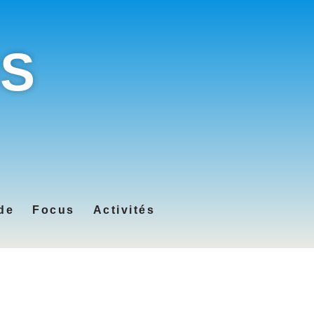
IS
de
Focus
Activités