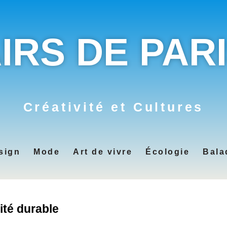
IRS DE PAR
Créativité et Cultures
sign
Mode
Art de vivre
Écologie
Bala
ité durable